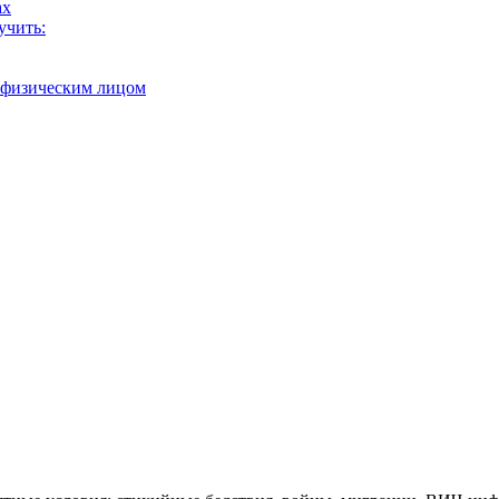
ах
учить:
с физическим лицом