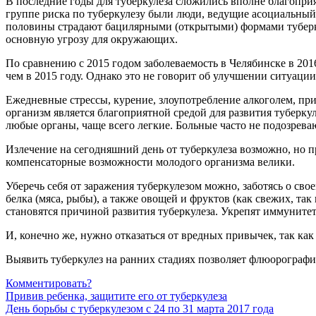
В последние годы для туберкулеза сложились вполне благопри
группе риска по туберкулезу были люди, ведущие асоциальный
половины страдают бацилярными (открытыми) формами туберкул
основную угрозу для окружающих.
По сравнению с 2015 годом заболеваемость в Челябинске в 201
чем в 2015 году. Однако это не говорит об улучшении ситуации
Ежедневные стрессы, курение, злоупотребление алкоголем, пр
организм является благоприятной средой для развития туберку
любые органы, чаще всего легкие. Больные часто не подозрева
Излечение на сегодняшний день от туберкулеза возможно, но пр
компенсаторные возможности молодого организма велики.
Уберечь себя от заражения туберкулезом можно, заботясь о св
белка (мяса, рыбы), а также овощей и фруктов (как свежих, т
становятся причиной развития туберкулеза. Укрепят иммунитет
И, конечно же, нужно отказаться от вредных привычек, так ка
Выявить туберкулез на ранних стадиях позволяет флюорографи
Комментировать?
Привив ребенка, защитите его от туберкулеза
День борьбы с туберкулезом с 24 по 31 марта 2017 года