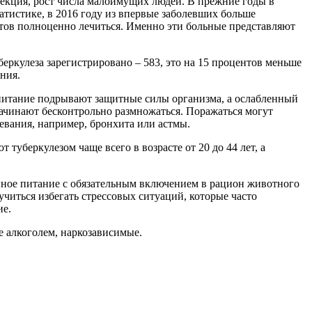
екция, рост числа малоимущих людей. В прежние годы в
атистике, в 2016 году из впервые заболевших больше
тов полноценно лечиться. Именно эти больные представляют
беркулеза зарегистрировано – 583, это на 15 процентов меньше
ения.
 питание подрывают защитные силы организма, а ослабленный
 начинают бесконтрольно размножаться. Поражаться могут
евания, например, бронхита или астмы.
туберкулезом чаще всего в возрасте от 20 до 44 лет, а
анное питание с обязательным включением в рацион животного
учиться избегать стрессовых ситуаций, которые часто
ие.
е алкоголем, наркозависимые.