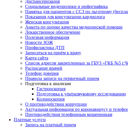
Диспансеризация
Социальные видеоролики и инфографика
Памятка для пациентов с ССЗ по льготному (беспл
Показания для консультации кардиолога
Женская консультация
Анкета по оценке качества медицинской помощи
Лекарственное обеспечение
Полезная информация
Новости ЗОЖ
Профилактика ДТП
Записаться на приём к врачу
Карта сайта
Список адресов закрепленных за ГБУЗ «ГКБ №5 г.
Расписание врачей
Телефон доверия
Правила записи на первичный прием
Подготовка к анализам
Гастрооскопия
Подготовка к ультразвуковому исследованию
Колоноскопия
О противодействии коррупции
Актуальная информация по коронавирусу и телефо
Противодействия телефонным мошенникам
Платные услуги
Запись на платный прием