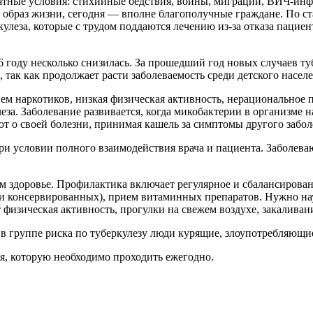
ятные условия: стихийные бедствия, войны, миграции, ВИЧ-инф
 образ жизни, сегодня — вполне благополучные граждане.
По ст
еза, которые с трудом поддаются лечению из-за отказа пациен
6 году несколько снизилась. За прошедший год новых случаев ту
, так как продолжает расти заболеваемость среди детского насел
ием наркотиков, низкая физическая активность, нерациональное
леза. Заболевание развивается, когда микобактерии в организме
ют о своей болезни, принимая кашель за симптомы другого забол
и условии полного взаимодействия врача и пациента. Заболевают 
оем здоровье. Профилактика включает регулярное и сбалансиров
ак и консервированных), прием витаминных препаратов. Нужно на
 физическая активность, прогулки на свежем воздухе, закаливан
к в группе риска по туберкулезу люди курящие, злоупотребляющи
я, которую необходимо проходить ежегодно.