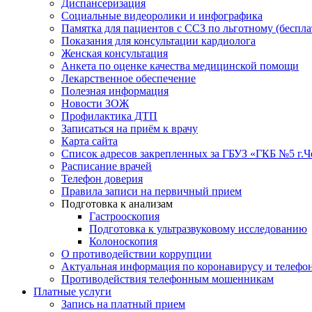
Диспансеризация
Социальные видеоролики и инфографика
Памятка для пациентов с ССЗ по льготному (беспл
Показания для консультации кардиолога
Женская консультация
Анкета по оценке качества медицинской помощи
Лекарственное обеспечение
Полезная информация
Новости ЗОЖ
Профилактика ДТП
Записаться на приём к врачу
Карта сайта
Список адресов закрепленных за ГБУЗ «ГКБ №5 г.
Расписание врачей
Телефон доверия
Правила записи на первичный прием
Подготовка к анализам
Гастрооскопия
Подготовка к ультразвуковому исследованию
Колоноскопия
О противодействии коррупции
Актуальная информация по коронавирусу и телефо
Противодействия телефонным мошенникам
Платные услуги
Запись на платный прием