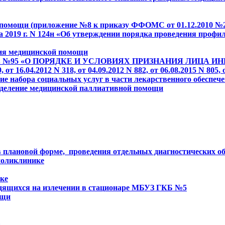
й помощи (приложение №8 к приказу ФФОМС от 01.12.2010 №
2019 г. N 124н
«Об утверждении порядка проведения профил
ния медицинской помощи
2006г. №95 «О ПОРЯДКЕ И УСЛОВИЯХ ПРИЗНАНИЯ ЛИЦА ИНВА
, от 16.04.2012 N 318, от 04.09.2012 N 882, от 06.08.2015 N 805, 
е набора социальных услуг в части лекарственного обеспеч
отделение медицинской паллиативной помощи
плановой форме, проведения отдельных диагностических обс
поликлинике
ке
одящихся на излечении в стационаре МБУЗ ГКБ №5
ощи
а