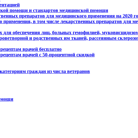
ентацией
ской помощи и стандартов медицинской помощи
венных препаратов для медицинского применения на 2020 г
о применения, в том числе лекарственных препаратов для м
х для обеспечения лиц, больных гемофилией, муковисцидозо
ветворной и родственных им тканей, рассеянным склерозом,
рецептам врачей бесплатно
рецептам врачей с 50-процентной скидкой
 категориям граждан из числа ветеранов
помощи