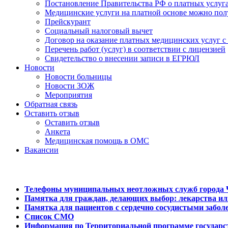
Постановление Правительства РФ о платных услуг
Медицинские услуги на платной основе можно пол
Прейскурант
Социальный налоговый вычет
Договор на оказание платных медицинских услуг 
Перечень работ (услуг) в соответствии с лицензией
Свидетельство о внесении записи в ЕГРЮЛ
Новости
Новости больницы
Новости ЗОЖ
Мероприятия
Обратная связь
Оставить отзыв
Оставить отзыв
Анкета
Медицинская помощь в ОМС
Вакансии
Телефоны муниципальных неотложных служб города 
Памятка для граждан, делающих выбор: лекарства и
Памятка для пациентов с сердечно сосудистыми забо
Список СМО
Информация по Территориальной программе государс