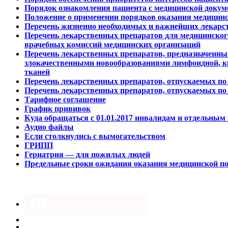
Порядок ознакомления пациента с медицинской докум
Положение о применении порядков оказания медицин
Перечень жизненно необходимых и важнейших лекарст
Перечень лекарственных препаратов для медицинског
врачебных комиссий медицинских организаций
Перечень лекарственных препаратов, предназначенны
злокачественными новообразованиями лимфоидной, кро
тканей
Перечень лекарственных препаратов, отпускаемых по 
Перечень лекарственных препаратов, отпускаемых по 
Тарифное соглашение
График прививок
Куда обращаться с 01.01.2017 инвалидам и отдельным
Аудио файлы
Если столкнулись с вымогательством
ГРИПП
Гериатрия — для пожилых людей
Предельные сроки ожидания оказания медицинской 
Версия для слабовидящих