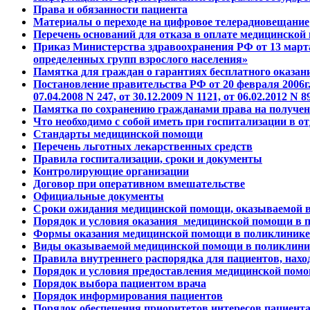
Права и обязанности пациента
Материалы о переходе на цифровое телерадиовещание
Перечень оснований для отказа в оплате медицинско
Приказ Министерства здравоохранения РФ от 13 марта 
определенных групп взрослого населения»
Памятка для граждан о гарантиях бесплатного оказа
Постановление правительства РФ от 20 февраля 
07.04.2008 N 247, от 30.12.2009 N 1121, от 06.02.2012 N 89
Памятка по сохранению гражданами права на получени
Что необходимо с собой иметь при госпитализации в 
Стандарты медицинской помощи
Перечень льготных лекарственных средств
Правила госпитализации, сроки и документы
Контролирующие организации
Договор при оперативном вмешательстве
Официальные документы
Сроки ожидания медицинской помощи, оказываемой в 
Порядок и условия оказания медицинской помощи в 
Формы оказания медицинской помощи в поликлинике
Виды оказываемой медицинской помощи в поликлини
Правила внутреннего распорядка для пациентов, нах
Порядок и условия предоставления медицинской пом
Порядок выбора пациентом врача
Порядок информирования пациентов
Порядок обеспечения приоритетов интересов пациент