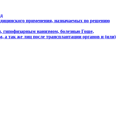
од
едицинского применения, назначаемых по решению
м, гипофизарным нанизмом, болезнью Гоше,
 а так же лиц после трансплантации органов и (или)