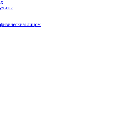
ах
учить:
с физическим лицом