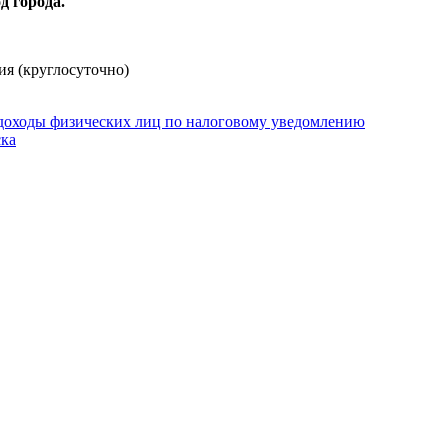
д города.
ия (круглосуточно)
 доходы физических лиц по налоговому уведомлению
ка