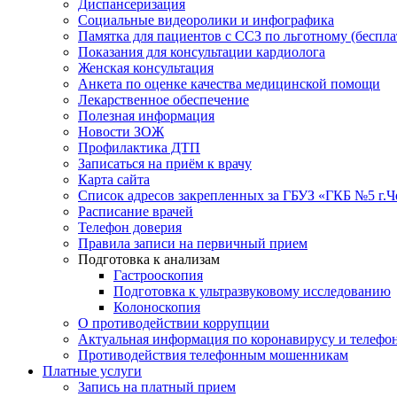
Диспансеризация
Социальные видеоролики и инфографика
Памятка для пациентов с ССЗ по льготному (беспл
Показания для консультации кардиолога
Женская консультация
Анкета по оценке качества медицинской помощи
Лекарственное обеспечение
Полезная информация
Новости ЗОЖ
Профилактика ДТП
Записаться на приём к врачу
Карта сайта
Список адресов закрепленных за ГБУЗ «ГКБ №5 г.
Расписание врачей
Телефон доверия
Правила записи на первичный прием
Подготовка к анализам
Гастрооскопия
Подготовка к ультразвуковому исследованию
Колоноскопия
О противодействии коррупции
Актуальная информация по коронавирусу и телефо
Противодействия телефонным мошенникам
Платные услуги
Запись на платный прием