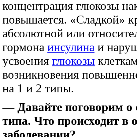
концентрация глюкозы нак
повышается. «Сладкой» кр
абсолютной или относите
гормона
инсулина
и нару
усвоения
глюкозы
клеткам
возникновения повышенног
на 1 и 2 типы.
—
Давайте поговорим о 
типа.
Что происходит в 
заболевании?