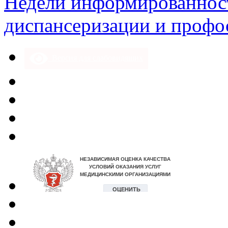
Недели информированнос
диспансеризации и профо
Версия для слабовидящих