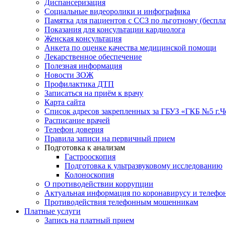
Диспансеризация
Социальные видеоролики и инфографика
Памятка для пациентов с ССЗ по льготному (беспл
Показания для консультации кардиолога
Женская консультация
Анкета по оценке качества медицинской помощи
Лекарственное обеспечение
Полезная информация
Новости ЗОЖ
Профилактика ДТП
Записаться на приём к врачу
Карта сайта
Список адресов закрепленных за ГБУЗ «ГКБ №5 г.
Расписание врачей
Телефон доверия
Правила записи на первичный прием
Подготовка к анализам
Гастрооскопия
Подготовка к ультразвуковому исследованию
Колоноскопия
О противодействии коррупции
Актуальная информация по коронавирусу и телефо
Противодействия телефонным мошенникам
Платные услуги
Запись на платный прием