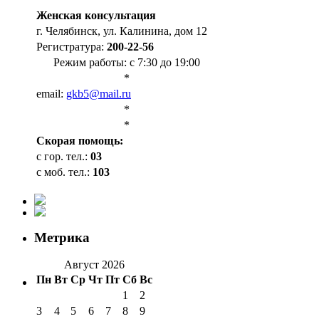
Женская консультация
г. Челябинск, ул. Калинина, дом 12
Регистратура:
200-22-56
Режим работы: с 7:30 до 19:00
*
email:
gkb5@mail.ru
*
*
Cкорая помощь:
с гор. тел.:
03
с моб. тел.:
103
Метрика
Август 2026
Пн
Вт
Ср
Чт
Пт
Сб
Вс
1
2
3
4
5
6
7
8
9