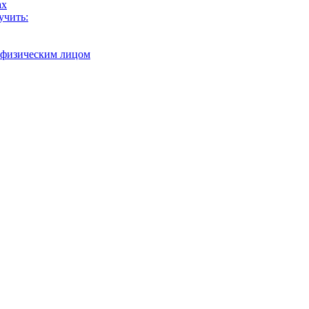
ах
учить:
с физическим лицом