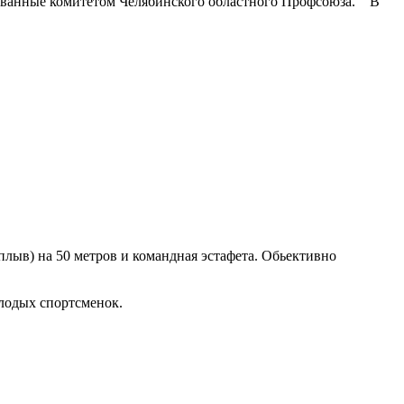
зованные комитетом Челябинского областного Профсоюза. В
лыв) на 50 метров и командная эстафета. Обьективно
олодых спортсменок.