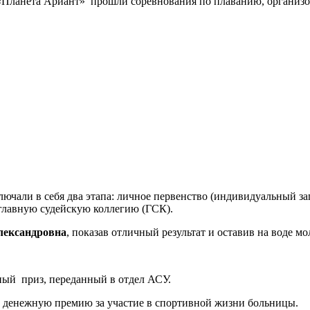
а «Планета Ариант» прошли соревнования по плаванию, органи
чали в себя два этапа: личное первенство (индивидуальный зап
главную судейскую коллегию (ГСК).
лександровна
, показав отличный результат и оставив на воде м
ный приз, переданный в отдел АСУ.
денежную премию за участие в спортивной жизни больницы.