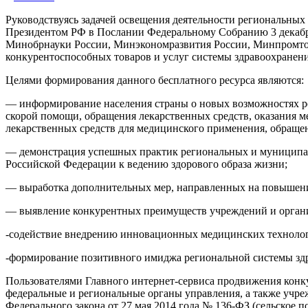
Руководствуясь задачей освещения деятельности региональны
Президентом РФ в Послании Федеральному Собранию 3 декабря
Минобрнауки России, Минэкономразвития России, Минпромтор
конкурентоспособных товаров и услуг системы здравоохранен
Целями формирования данного бесплатного ресурса являются:
— информирование населения страны о новых возможностях ре
скорой помощи, обращения лекарственных средств, оказания 
лекарственных средств для медицинского применения, обращ
— демонстрация успешных практик региональных и муниципаль
Российской Федерации к ведению здорового образа жизни;
— выработка дополнительных мер, направленных на повышение
— выявление конкурентных преимуществ учреждений и органи
-содействие внедрению инновационных медицинских технологи
-формирование позитивного имиджа региональной системы зд
Пользователями Главного интернет-сервиса продвижения конк
федеральные и региональные органы управления, а также учр
Федерального закона от 27 мая 2014 года № 136-ФЗ (сельское 