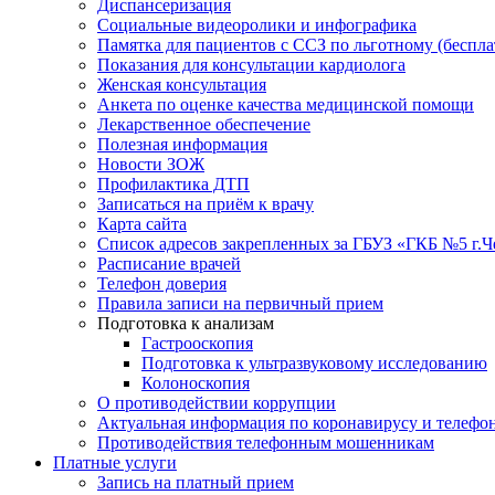
Диспансеризация
Социальные видеоролики и инфографика
Памятка для пациентов с ССЗ по льготному (беспл
Показания для консультации кардиолога
Женская консультация
Анкета по оценке качества медицинской помощи
Лекарственное обеспечение
Полезная информация
Новости ЗОЖ
Профилактика ДТП
Записаться на приём к врачу
Карта сайта
Список адресов закрепленных за ГБУЗ «ГКБ №5 г.
Расписание врачей
Телефон доверия
Правила записи на первичный прием
Подготовка к анализам
Гастрооскопия
Подготовка к ультразвуковому исследованию
Колоноскопия
О противодействии коррупции
Актуальная информация по коронавирусу и телефо
Противодействия телефонным мошенникам
Платные услуги
Запись на платный прием