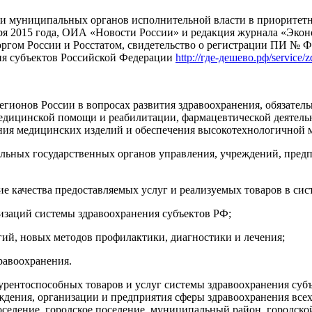
х и муниципальных органов исполнительной власти в приоритет
 2015 года, ОИА «Новости России» и редакция журнала «Эконо
гом России и Росстатом, свидетельство о регистрации ПИ № 
ия субъектов Российской Федерации
http://где-дешево.рф/service/z
гионов России в вопросах развития здравоохранения, обязател
медицинской помощи и реабилитации, фармацевтической деятель
ения медицинских изделий и обеспечения высокотехнологичной
ных государственных органов управления, учреждений, предпр
 качества предоставляемых услуг и реализуемых товаров в сис
заций системы здравоохранения субъектов РФ;
й, новых методов профилактики, диагностики и лечения;
равоохранения.
урентоспособных товаров и услуг системы здравоохранения суб
еждения, организации и предприятия сферы здравоохранения все
поселение, городское поселение, муниципальный район, городско