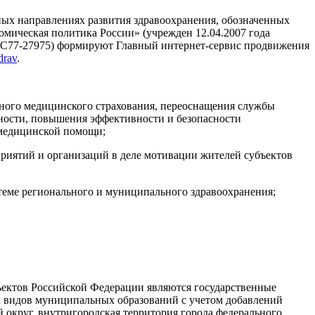
ных направлениях развития здравоохранения, обозначенных
мическая политика России» (учрежден 12.04.2007 года
ФС77-27975) формируют Главный интернет-сервис продвижения
drav
.
ьного медицинского страхования, переоснащения службы
ности, повышения эффективности и безопасности
 медицинской помощи;
иятий и организаций в деле мотивации жителей субъектов
теме регионального и муниципального здравоохранения;
ъектов Российской Федерации являются государственные
х видов муниципальных образований с учетом добавлений
й округ, внутригородская территория города федерального