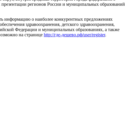
ях презентации регионов России и муниципальных образований
щать информацию о наиболее конкурентных предложениях
беспечения здравоохранения, детского здравоохранения,
сийской Федерации и муниципальных образованиях, а также
возможно на странице
http://где-дешево.рф/user/register
.