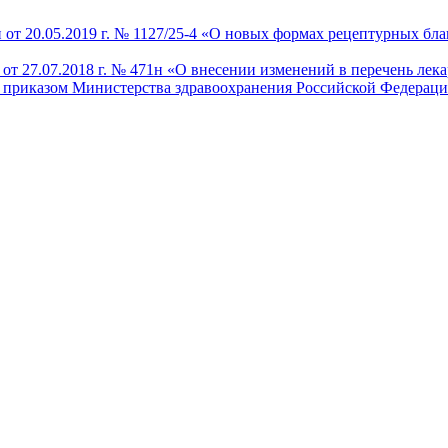
от 20.05.2019 г. № 1127/25-4 «О новых формах рецептурных бл
т 27.07.2018 г. № 471н «О внесении изменений в перечень лек
приказом Министерства здравоохранения Российской Федерации