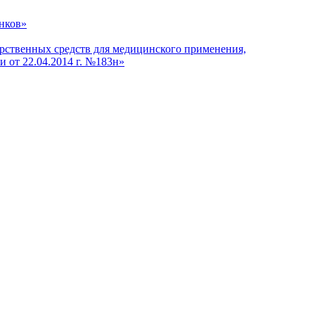
анков»
арственных средств для медицинского применения,
 от 22.04.2014 г. №183н»