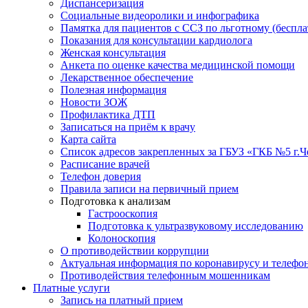
Диспансеризация
Социальные видеоролики и инфографика
Памятка для пациентов с ССЗ по льготному (беспл
Показания для консультации кардиолога
Женская консультация
Анкета по оценке качества медицинской помощи
Лекарственное обеспечение
Полезная информация
Новости ЗОЖ
Профилактика ДТП
Записаться на приём к врачу
Карта сайта
Список адресов закрепленных за ГБУЗ «ГКБ №5 г.
Расписание врачей
Телефон доверия
Правила записи на первичный прием
Подготовка к анализам
Гастрооскопия
Подготовка к ультразвуковому исследованию
Колоноскопия
О противодействии коррупции
Актуальная информация по коронавирусу и телефо
Противодействия телефонным мошенникам
Платные услуги
Запись на платный прием