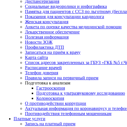
Диспансеризация
Социальные видеоролики и инфографика
Памятка для пациентов с ССЗ по льготному (беспл
Показания для консультации кардиолога
Женская консультация
Анкета по оценке качества медицинской помощи
Лекарственное обеспечение
Полезная информация
Новости ЗОЖ
Профилактика ДТП
Записаться на приём к врачу
Карта сайта
Список адресов закрепленных за ГБУЗ «ГКБ №5 г.
Расписание врачей
Телефон доверия
Правила записи на первичный прием
Подготовка к анализам
Гастрооскопия
Подготовка к ультразвуковому исследованию
Колоноскопия
О противодействии коррупции
Актуальная информация по коронавирусу и телефо
Противодействия телефонным мошенникам
Платные услуги
Запись на платный прием