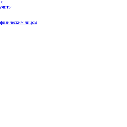
ах
учить:
с физическим лицом