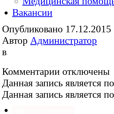
Медицинская помощ
Вакансии
Опубликовано 17.12.2015
Автор
Администратор
в
к
Комментарии
отключены
записи
Данная запись является п
Данная запись является п
Версия для слабовидящих