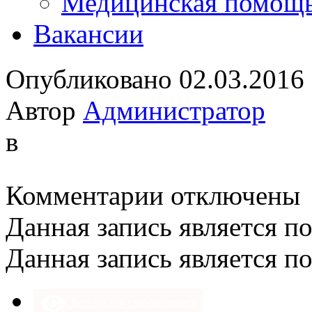
Медицинская помощ
Вакансии
Опубликовано 02.03.2016
Автор
Администратор
в
к
Комментарии
отключены
записи
Данная запись является п
Данная запись является п
Версия для слабовидящих