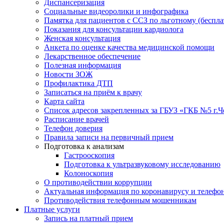
Диспансеризация
Социальные видеоролики и инфографика
Памятка для пациентов с ССЗ по льготному (беспл
Показания для консультации кардиолога
Женская консультация
Анкета по оценке качества медицинской помощи
Лекарственное обеспечение
Полезная информация
Новости ЗОЖ
Профилактика ДТП
Записаться на приём к врачу
Карта сайта
Список адресов закрепленных за ГБУЗ «ГКБ №5 г.
Расписание врачей
Телефон доверия
Правила записи на первичный прием
Подготовка к анализам
Гастрооскопия
Подготовка к ультразвуковому исследованию
Колоноскопия
О противодействии коррупции
Актуальная информация по коронавирусу и телефо
Противодействия телефонным мошенникам
Платные услуги
Запись на платный прием