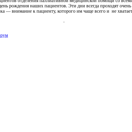
циентов отделения паллиативной медицинской помощи со всеми 
 день рождения наших пациентов.
Эти дни всегда проходят очень
а — внимание к пациенту, которого им чаще всего и не хватает
орум