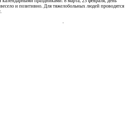
календарными праздниками: 8 марта, 23 февраля, день
 весело и позитивно. Для тяжелобольных людей проводятся
.