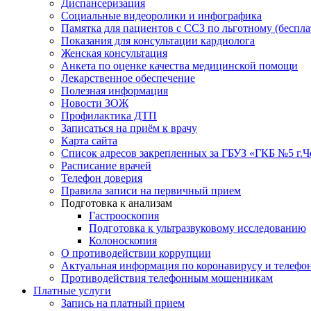
Диспансеризация
Социальные видеоролики и инфографика
Памятка для пациентов с ССЗ по льготному (беспл
Показания для консультации кардиолога
Женская консультация
Анкета по оценке качества медицинской помощи
Лекарственное обеспечение
Полезная информация
Новости ЗОЖ
Профилактика ДТП
Записаться на приём к врачу
Карта сайта
Список адресов закрепленных за ГБУЗ «ГКБ №5 г.
Расписание врачей
Телефон доверия
Правила записи на первичный прием
Подготовка к анализам
Гастрооскопия
Подготовка к ультразвуковому исследованию
Колоноскопия
О противодействии коррупции
Актуальная информация по коронавирусу и телефо
Противодействия телефонным мошенникам
Платные услуги
Запись на платный прием