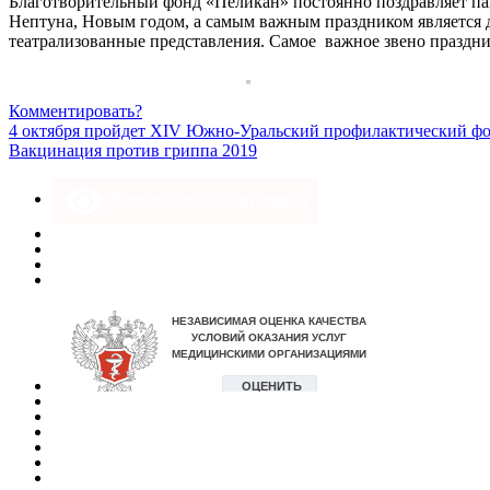
Благотворительный фонд «Пеликан» постоянно поздравляет па
Нептуна, Новым годом, а самым важным праздником является
театрализованные представления. Самое важное звено праздник
Комментировать?
4 октября пройдет XIV Южно-Уральский профилактический ф
Вакцинация против гриппа 2019
Версия для слабовидящих