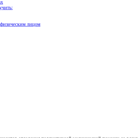
ах
учить:
с физическим лицом