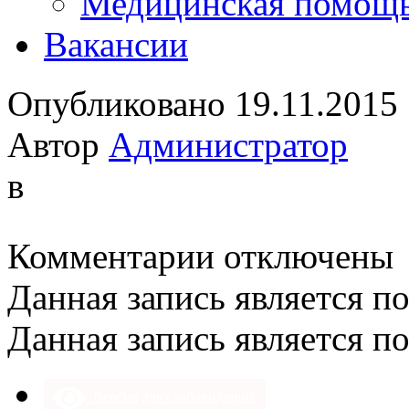
Медицинская помощ
Вакансии
Опубликовано 19.11.2015
Автор
Администратор
в
к
Комментарии
отключены
записи
Данная запись является п
Данная запись является п
Версия для слабовидящих