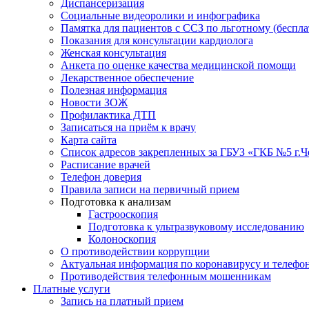
Диспансеризация
Социальные видеоролики и инфографика
Памятка для пациентов с ССЗ по льготному (беспл
Показания для консультации кардиолога
Женская консультация
Анкета по оценке качества медицинской помощи
Лекарственное обеспечение
Полезная информация
Новости ЗОЖ
Профилактика ДТП
Записаться на приём к врачу
Карта сайта
Список адресов закрепленных за ГБУЗ «ГКБ №5 г.
Расписание врачей
Телефон доверия
Правила записи на первичный прием
Подготовка к анализам
Гастрооскопия
Подготовка к ультразвуковому исследованию
Колоноскопия
О противодействии коррупции
Актуальная информация по коронавирусу и телефо
Противодействия телефонным мошенникам
Платные услуги
Запись на платный прием