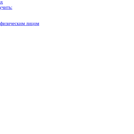
ах
учить:
с физическим лицом