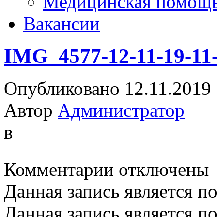
Медицинская помощ
Вакансии
IMG_4577-12-11-19-11
Опубликовано 12.11.2019
Автор
Администратор
в
к
Комментарии
отключены
записи
IMG_4577-
Данная запись является п
12-
11-
19-
Данная запись является п
11-