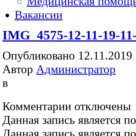
Медицинская помощ
Вакансии
IMG_4575-12-11-19-11
Опубликовано 12.11.2019
Автор
Администратор
в
к
Комментарии
отключены
записи
IMG_4575-
Данная запись является п
12-
11-
19-
Данная запись является п
11-