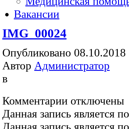
Медицинская помощ
Вакансии
IMG_00024
Опубликовано 08.10.2018
Автор
Администратор
в
к
Комментарии
отключены
записи
IMG_00024
Данная запись является п
Данная запись является п