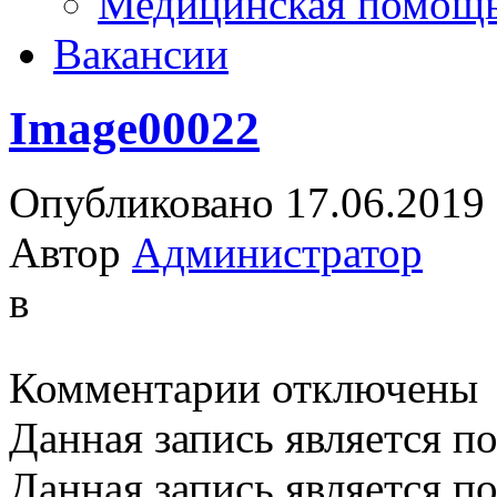
Медицинская помощ
Вакансии
Image00022
Опубликовано 17.06.2019
Автор
Администратор
в
к
Комментарии
отключены
записи
Image00022
Данная запись является п
Данная запись является п