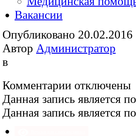
Медицинская помощ
Вакансии
Опубликовано 20.02.2016
Автор
Администратор
в
к
Комментарии
отключены
записи
Данная запись является п
Данная запись является п
Версия для слабовидящих