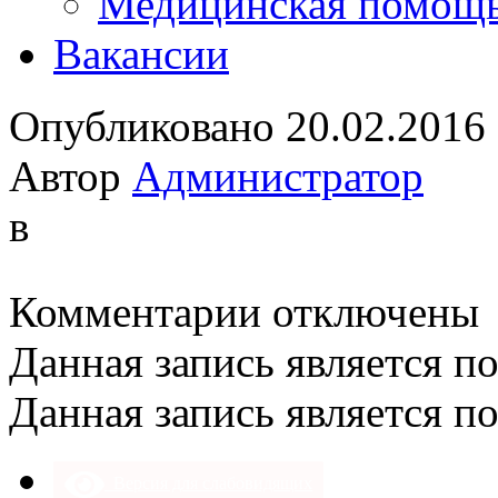
Медицинская помощ
Вакансии
Опубликовано 20.02.2016
Автор
Администратор
в
к
Комментарии
отключены
записи
Данная запись является п
Данная запись является п
Версия для слабовидящих