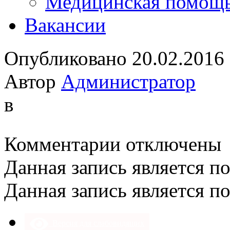
Медицинская помощ
Вакансии
Опубликовано 20.02.2016
Автор
Администратор
в
к
Комментарии
отключены
записи
Данная запись является п
Данная запись является п
Версия для слабовидящих