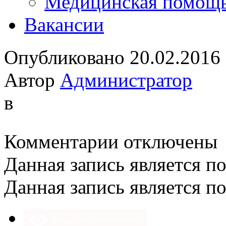
Медицинская помощ
Вакансии
Опубликовано 20.02.2016
Автор
Администратор
в
к
Комментарии
отключены
записи
Данная запись является п
Данная запись является п
Версия для слабовидящих