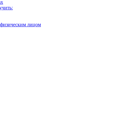
ах
учить:
с физическим лицом