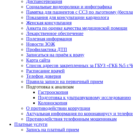
Диспансеризация
Социальные видеоролики и инфографика
Памятка для пациентов с ССЗ по льготному (беспл
Показания для консультации кардиолога
Женская консультация
Анкета по оценке качества медицинской помощи
Лекарственное обеспечение
Полезная информация
Новости ЗОЖ
Профилактика ДТП
Записаться на приём к врачу
Карта сайта
Список адресов закрепленных за ГБУЗ «ГКБ №5 г.
Расписание врачей
Телефон доверия
Правила записи на первичный прием
Подготовка к анализам
Гастрооскопия
Подготовка к ультразвуковому исследованию
Колоноскопия
О противодействии коррупции
Актуальная информация по коронавирусу и телефо
Противодействия телефонным мошенникам
Платные услуги
Запись на платный прием