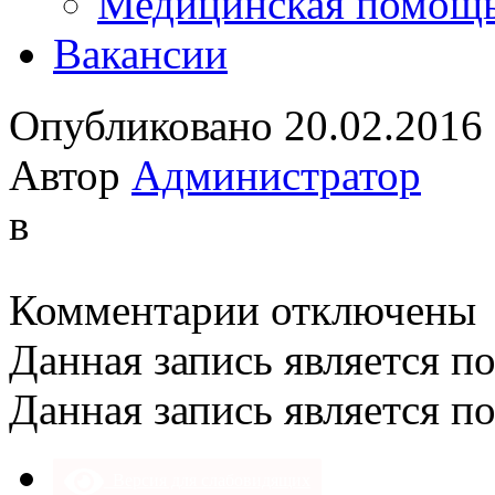
Медицинская помощ
Вакансии
Опубликовано 20.02.2016
Автор
Администратор
в
к
Комментарии
отключены
записи
Данная запись является п
Данная запись является п
Версия для слабовидящих