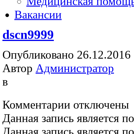
Медицинская помощ
Вакансии
dscn9999
Опубликовано 26.12.2016
Автор
Администратор
в
к
Комментарии
отключены
записи
dscn9999
Данная запись является п
Данная запись является п