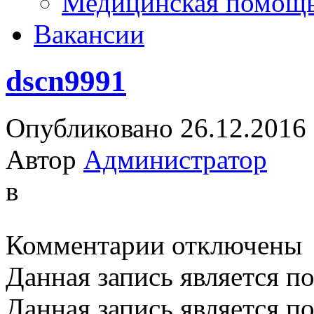
Медицинская помощ
Вакансии
dscn9991
Опубликовано 26.12.2016
Автор
Администратор
в
к
Комментарии
отключены
записи
dscn9991
Данная запись является п
Данная запись является п