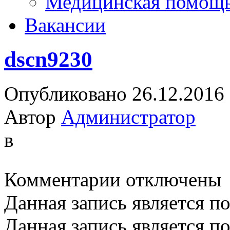
Медицинская помощ
Вакансии
dscn9230
Опубликовано 26.12.2016
Автор
Администратор
в
к
Комментарии
отключены
записи
dscn9230
Данная запись является п
Данная запись является п