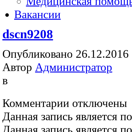
Медицинская помощ
Вакансии
dscn9208
Опубликовано 26.12.2016
Автор
Администратор
в
к
Комментарии
отключены
записи
dscn9208
Данная запись является п
Данная запись является п