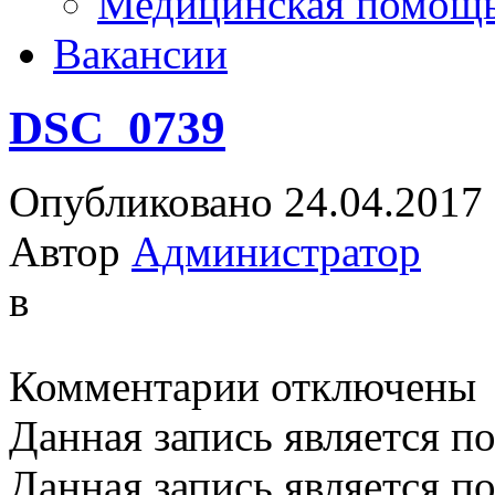
Медицинская помощ
Вакансии
DSC_0739
Опубликовано 24.04.2017
Автор
Администратор
в
к
Комментарии
отключены
записи
DSC_0739
Данная запись является п
Данная запись является п