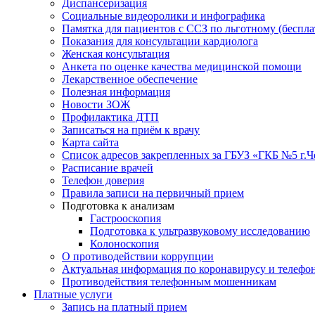
Диспансеризация
Социальные видеоролики и инфографика
Памятка для пациентов с ССЗ по льготному (беспл
Показания для консультации кардиолога
Женская консультация
Анкета по оценке качества медицинской помощи
Лекарственное обеспечение
Полезная информация
Новости ЗОЖ
Профилактика ДТП
Записаться на приём к врачу
Карта сайта
Список адресов закрепленных за ГБУЗ «ГКБ №5 г.
Расписание врачей
Телефон доверия
Правила записи на первичный прием
Подготовка к анализам
Гастрооскопия
Подготовка к ультразвуковому исследованию
Колоноскопия
О противодействии коррупции
Актуальная информация по коронавирусу и телефо
Противодействия телефонным мошенникам
Платные услуги
Запись на платный прием