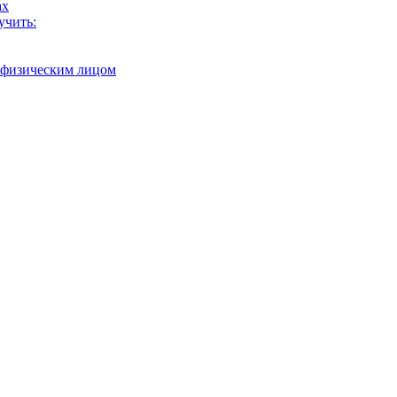
ах
учить:
с физическим лицом