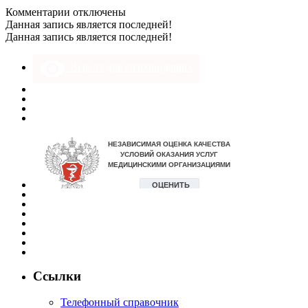
к
Комментарии
отключены
записи
Данная запись является последней!
DSC_0727
Данная запись является последней!
Версия для слабовидящих
Ссылки
Телефонный справочник