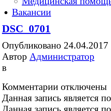
Медицинская помощ
Вакансии
DSC_0701
Опубликовано 24.04.2017
Автор
Администратор
в
к
Комментарии
отключены
записи
DSC_0701
Данная запись является п
Данная запись является п