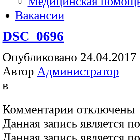
Медицинская помощ
Вакансии
DSC_0696
Опубликовано 24.04.2017
Автор
Администратор
в
к
Комментарии
отключены
записи
DSC_0696
Данная запись является п
Данная запись является п