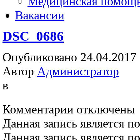
Медицинская помощ
Вакансии
DSC_0686
Опубликовано 24.04.2017
Автор
Администратор
в
к
Комментарии
отключены
записи
DSC_0686
Данная запись является п
Данная запись является п