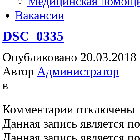
Медицинская помощ
Вакансии
DSC_0335
Опубликовано 20.03.2018
Автор
Администратор
в
к
Комментарии
отключены
записи
DSC_0335
Данная запись является п
Данная запись является п