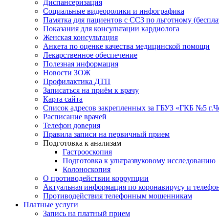
Диспансеризация
Социальные видеоролики и инфографика
Памятка для пациентов с ССЗ по льготному (беспл
Показания для консультации кардиолога
Женская консультация
Анкета по оценке качества медицинской помощи
Лекарственное обеспечение
Полезная информация
Новости ЗОЖ
Профилактика ДТП
Записаться на приём к врачу
Карта сайта
Список адресов закрепленных за ГБУЗ «ГКБ №5 г.
Расписание врачей
Телефон доверия
Правила записи на первичный прием
Подготовка к анализам
Гастрооскопия
Подготовка к ультразвуковому исследованию
Колоноскопия
О противодействии коррупции
Актуальная информация по коронавирусу и телефо
Противодействия телефонным мошенникам
Платные услуги
Запись на платный прием