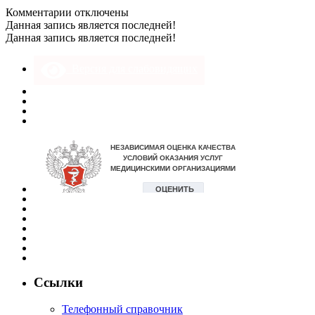
к
Комментарии
отключены
записи
Данная запись является последней!
DSC_0284
Данная запись является последней!
Версия для слабовидящих
Ссылки
Телефонный справочник