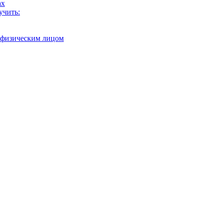
ах
учить:
с физическим лицом