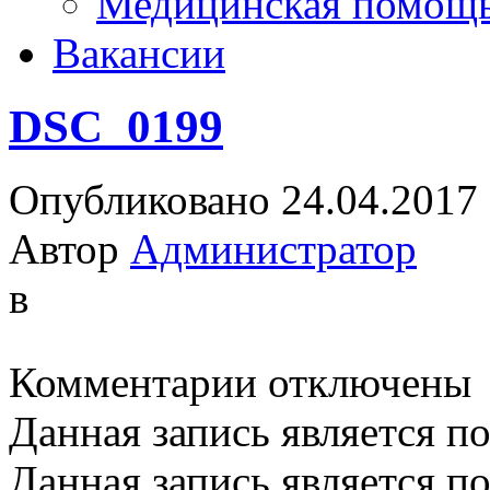
Медицинская помощ
Вакансии
DSC_0199
Опубликовано 24.04.2017
Автор
Администратор
в
к
Комментарии
отключены
записи
DSC_0199
Данная запись является п
Данная запись является п