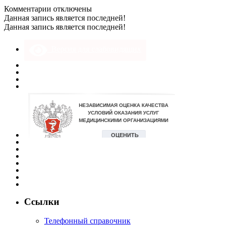
к
Комментарии
отключены
записи
Данная запись является последней!
DSC_0185
Данная запись является последней!
Версия для слабовидящих
Ссылки
Телефонный справочник