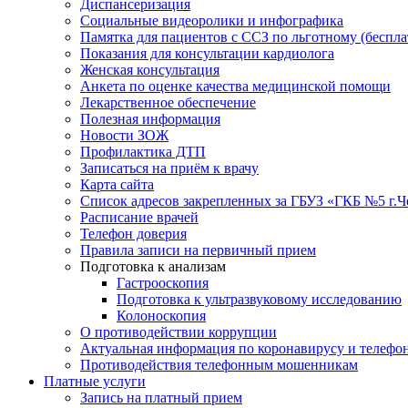
Диспансеризация
Социальные видеоролики и инфографика
Памятка для пациентов с ССЗ по льготному (беспл
Показания для консультации кардиолога
Женская консультация
Анкета по оценке качества медицинской помощи
Лекарственное обеспечение
Полезная информация
Новости ЗОЖ
Профилактика ДТП
Записаться на приём к врачу
Карта сайта
Список адресов закрепленных за ГБУЗ «ГКБ №5 г.
Расписание врачей
Телефон доверия
Правила записи на первичный прием
Подготовка к анализам
Гастрооскопия
Подготовка к ультразвуковому исследованию
Колоноскопия
О противодействии коррупции
Актуальная информация по коронавирусу и телефо
Противодействия телефонным мошенникам
Платные услуги
Запись на платный прием