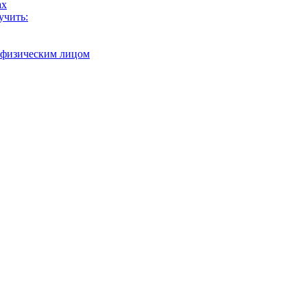
ах
учить:
с физическим лицом