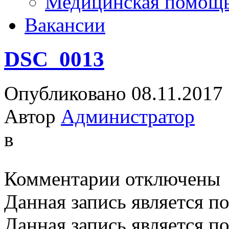
Медицинская помощ
Вакансии
DSC_0013
Опубликовано 08.11.2017
Автор
Администратор
в
к
Комментарии
отключены
записи
DSC_0013
Данная запись является п
Данная запись является п