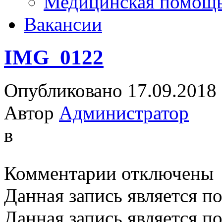
Медицинская помощ
Вакансии
IMG_0122
Опубликовано 17.09.2018
Автор
Администратор
в
к
Комментарии
отключены
записи
IMG_0122
Данная запись является п
Данная запись является п