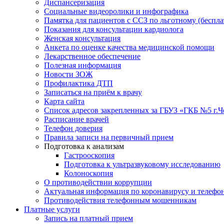
Диспансеризация
Социальные видеоролики и инфографика
Памятка для пациентов с ССЗ по льготному (беспл
Показания для консультации кардиолога
Женская консультация
Анкета по оценке качества медицинской помощи
Лекарственное обеспечение
Полезная информация
Новости ЗОЖ
Профилактика ДТП
Записаться на приём к врачу
Карта сайта
Список адресов закрепленных за ГБУЗ «ГКБ №5 г.
Расписание врачей
Телефон доверия
Правила записи на первичный прием
Подготовка к анализам
Гастрооскопия
Подготовка к ультразвуковому исследованию
Колоноскопия
О противодействии коррупции
Актуальная информация по коронавирусу и телефо
Противодействия телефонным мошенникам
Платные услуги
Запись на платный прием