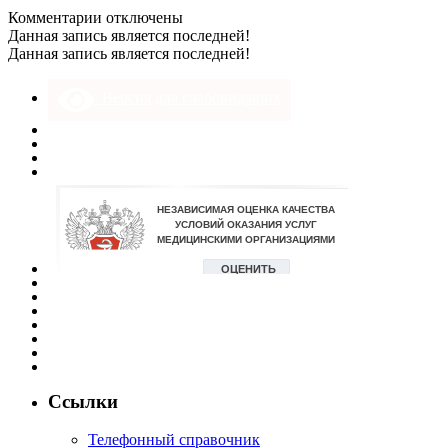
к
Комментарии
отключены
записи
Данная запись является последней!
baZphuyfnPo
Данная запись является последней!
Версия для слабовидящих
Ссылки
Телефонный справочник