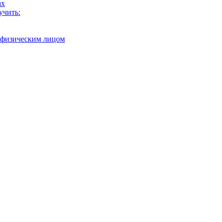
ах
учить:
с физическим лицом