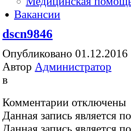
Медицинская помощ
Вакансии
dscn9846
Опубликовано 01.12.2016
Автор
Администратор
в
к
Комментарии
отключены
записи
dscn9846
Данная запись является п
Данная запись является п