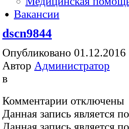
Медицинская помощ
Вакансии
dscn9844
Опубликовано 01.12.2016
Автор
Администратор
в
к
Комментарии
отключены
записи
dscn9844
Данная запись является п
Данная запись является п