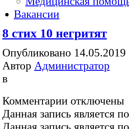
Медицинская помощ
Вакансии
8 стих 10 негритят
Опубликовано 14.05.2019
Автор
Администратор
в
к
Комментарии
отключены
записи
8
Данная запись является п
стих
10
негритят
Данная запись является п