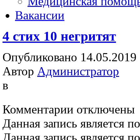
Медицинская помощ
Вакансии
4 стих 10 негритят
Опубликовано 14.05.2019
Автор
Администратор
в
к
Комментарии
отключены
записи
4
Данная запись является п
стих
10
негритят
Данная запись является п