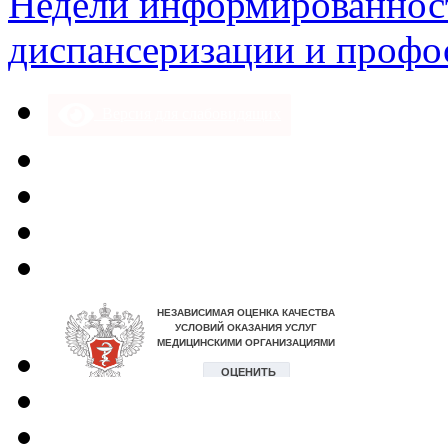
Недели информированнос
диспансеризации и профо
Версия для слабовидящих