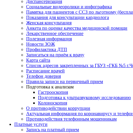
Диспансеризация
Социальные видеоролики и инфографика
Памятка для пациентов с ССЗ по льготному (беспл
Показания для консультации кардиолога
Женская консультация
Анкета по оценке качества медицинской помощи
Лекарственное обеспечение
Полезная информация
Новости ЗОЖ
Профилактика ДТП
Записаться на приём к врачу
Карта сайта
Список адресов закрепленных за ГБУЗ «ГКБ №5 г.
Расписание врачей
Телефон доверия
Правила записи на первичный прием
Подготовка к анализам
Гастрооскопия
Подготовка к ультразвуковому исследованию
Колоноскопия
О противодействии коррупции
Актуальная информация по коронавирусу и телефо
Противодействия телефонным мошенникам
Платные услуги
Запись на платный прием