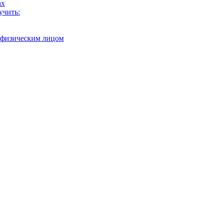
ах
учить:
с физическим лицом