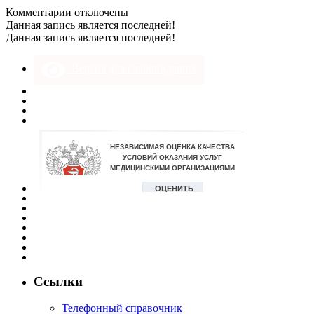
к
Комментарии
отключены
записи
Данная запись является последней!
35_10x15
Данная запись является последней!
Версия для слабовидящих
Ссылки
Телефонный справочник