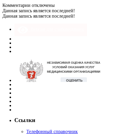
к
Комментарии
отключены
записи
Данная запись является последней!
33_10x15
Данная запись является последней!
Версия для слабовидящих
Ссылки
Телефонный справочник