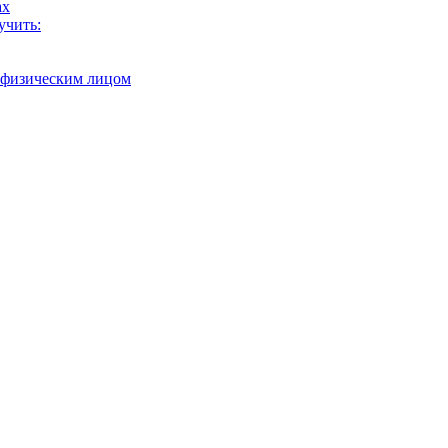
ах
учить:
с физическим лицом