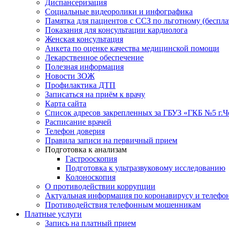
Диспансеризация
Социальные видеоролики и инфографика
Памятка для пациентов с ССЗ по льготному (беспл
Показания для консультации кардиолога
Женская консультация
Анкета по оценке качества медицинской помощи
Лекарственное обеспечение
Полезная информация
Новости ЗОЖ
Профилактика ДТП
Записаться на приём к врачу
Карта сайта
Список адресов закрепленных за ГБУЗ «ГКБ №5 г.
Расписание врачей
Телефон доверия
Правила записи на первичный прием
Подготовка к анализам
Гастрооскопия
Подготовка к ультразвуковому исследованию
Колоноскопия
О противодействии коррупции
Актуальная информация по коронавирусу и телефо
Противодействия телефонным мошенникам
Платные услуги
Запись на платный прием