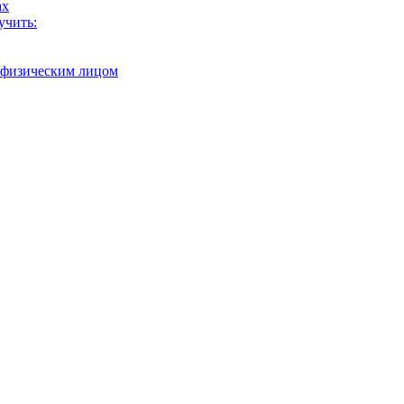
ах
учить:
с физическим лицом