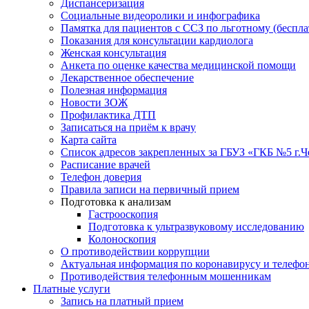
Диспансеризация
Социальные видеоролики и инфографика
Памятка для пациентов с ССЗ по льготному (беспл
Показания для консультации кардиолога
Женская консультация
Анкета по оценке качества медицинской помощи
Лекарственное обеспечение
Полезная информация
Новости ЗОЖ
Профилактика ДТП
Записаться на приём к врачу
Карта сайта
Список адресов закрепленных за ГБУЗ «ГКБ №5 г.
Расписание врачей
Телефон доверия
Правила записи на первичный прием
Подготовка к анализам
Гастрооскопия
Подготовка к ультразвуковому исследованию
Колоноскопия
О противодействии коррупции
Актуальная информация по коронавирусу и телефо
Противодействия телефонным мошенникам
Платные услуги
Запись на платный прием